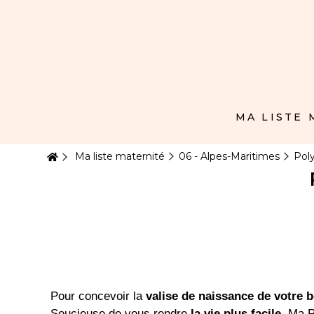
Panneau de gestion des cookies
MA LISTE
Ma liste maternité
06 - Alpes-Maritimes
Poly
Pour concevoir la
valise de naissance de votre 
Soucieuse de vous rendre
la vie plus facile
, Ma P