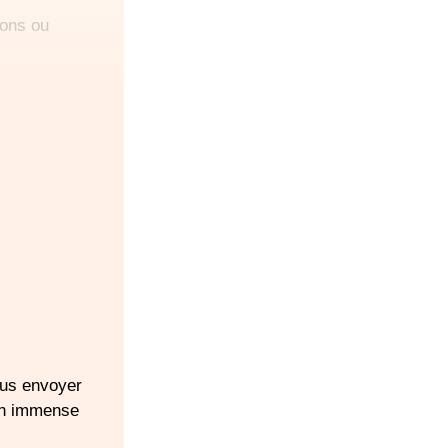
sons ou
ette
uches
rés en coton
lectronique
n (facultatif)
lcaire
révoir un siège-
ous envoyer
te
Un immense