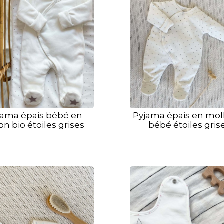
jama épais bébé en
Pyjama épais en mol
on bio étoiles grises
bébé étoiles gris