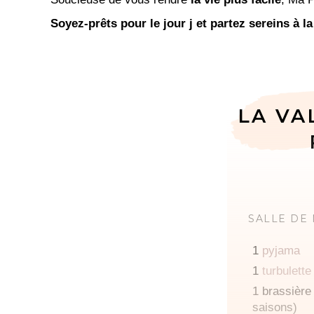
Soyez-prêts pour le jour j et partez sereins à la
LA VA
SALLE DE
1
pyjama
1
turbulette
1 brassière 
saisons)