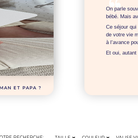
On parle souv
bébé. Mais av
Ce séjour qui
de votre vie 
à l’avance pou
Et oui, autan
MAN ET PAPA ?
VOTRE RECHERCHE:
TAILLE
COULEUR
VALISE V