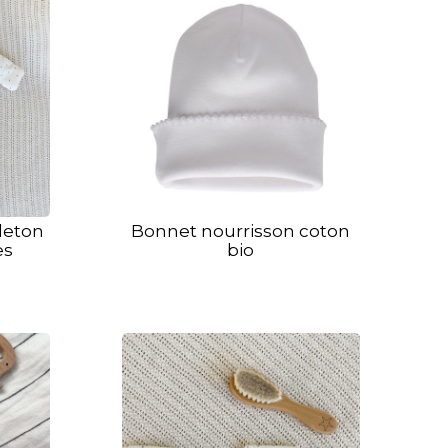
leton
Bonnet nourrisson coton
es
bio