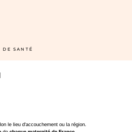
 DE SANTÉ
N
on le lieu d'accouchement ou la région.
e
de
chaque maternité de France.