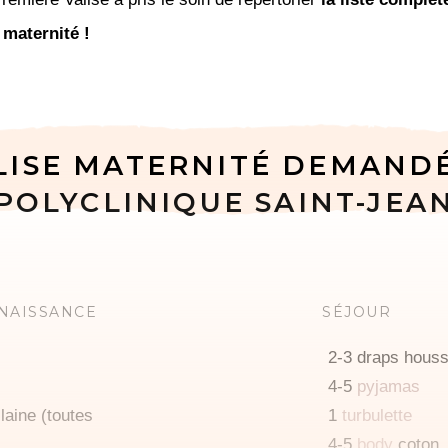
 maternité !
LISE MATERNITÉ DEMAND
POLYCLINIQUE SAINT-JEA
 NAISSANCE
SÉJOUR
2-3 draps hous
4-5
pyjamas
laine (toutes
1
turbulette
4-5
body
coton