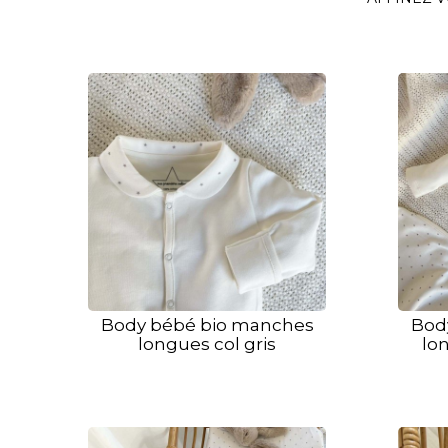
Body bébé bio manches
Bod
longues col gris
lon