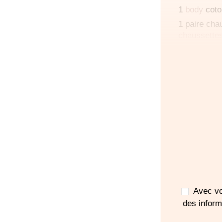
1
body
coto
1 paire cha
chaussette
2 couches
1
bonnet
1 petite cou
la naissanc
1éres 24H 
Votr
pou
Avec vo
d'ac
des infor