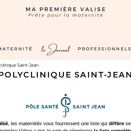
le Journal
 MATERNITÉ
PROFESSIONNELS
clinique Saint-Jean
POLYCLINIQUE SAINT-JEA
bébé
, les maternités vous fournissent une liste qui
diffère
sel
remière Valise a pris le soin de répertorier
la liste complèt