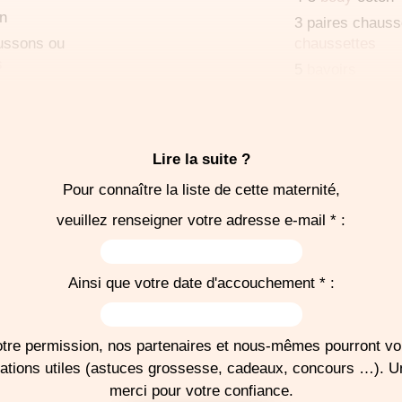
n
3 paires chaus
ussons ou
chaussettes
s
5
bavoirs
4
serviettes
toil
1 paquet de co
verture (à utiliser à
1 paquet de car
Lire la suite ?
e et pendant les
(pour le siège)
seulement)
Pour connaître la liste de cette maternité,
1 thermomètre é
(voie rectale)
veuillez renseigner votre adresse e-mail * :
2
langes
en coto
Liniment oléo-ca
Ainsi que votre date d'accouchement * :
e trousseau
-
r la salle
Pour la sortie, p
tre permission, nos partenaires et nous-mêmes pourront v
couchement
auto dos à la rou
mations utiles (astuces grossesse, cadeaux, concours …). 
merci pour votre confiance.