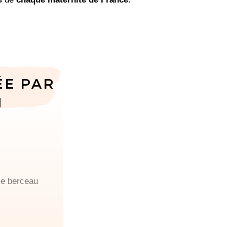
ÉE PAR
N
se berceau