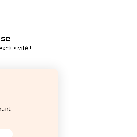
ise
xclusivité !
nant