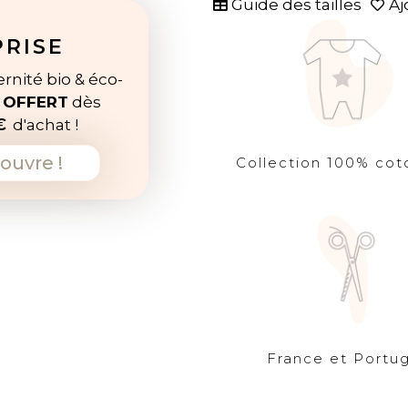
Guide des tailles
Aj
PRISE
rnité bio & éco-
e
OFFERT
dès
€
d'achat !
ouvre !
Collection 100% cot
France et Portug