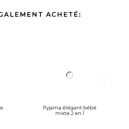
ÉGALEMENT ACHETÉ:
is
Pyjama élégant bébé
mixte 2 en 1