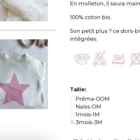
En molleton, il saura mai
100% coton bio.
Son petit plus ? ce dors-b
intégrées.
Taille:
Préma-OOM
Naiss-OM
1mois-1M
3mois-3M