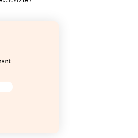
xclusivité !
nant