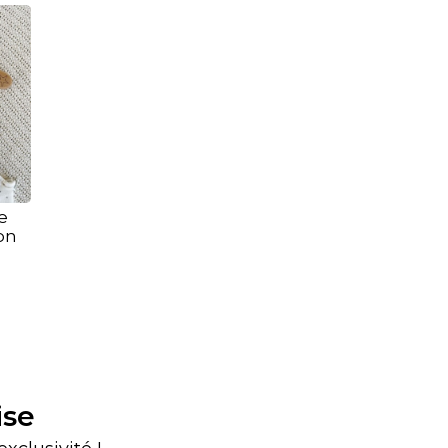
e
on
ise