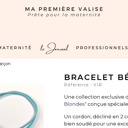
le Journal
 MATERNITÉ
PROFESSIONNELS
arçon
BRACELET B
Référence :
VIR
Une collection exclusive
Blondes"
conçue spéciale
Un cordon, décliné en 2 co
bien soudé pour une exce