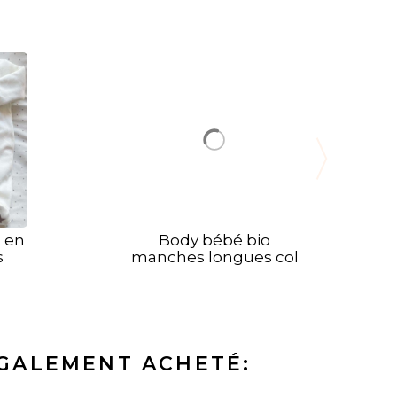
 en
Body bébé bio
s
manches longues col
bleu
ÉGALEMENT ACHETÉ: