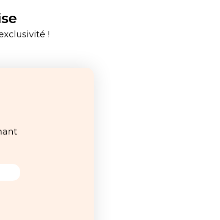
ise
xclusivité !
nant