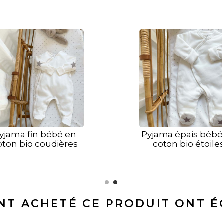
yjama fin bébé en
Pyjama épais bébé
oton bio coudières
coton bio étoile
grises
grises
ONT ACHETÉ CE PRODUIT ONT 