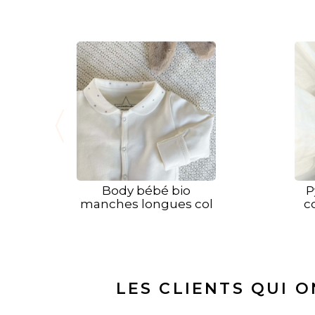
Body bébé bio
P
manches longues col
c
gris
LES CLIENTS QUI 