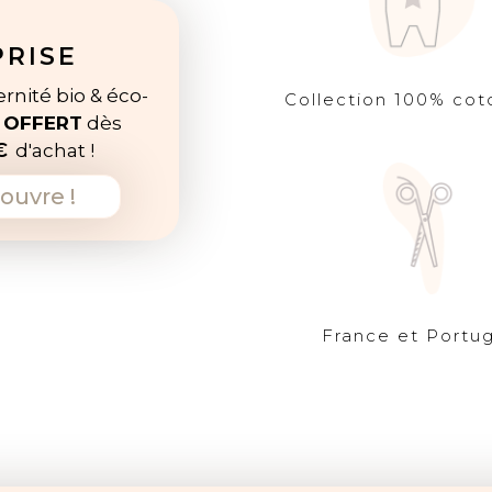
PRISE
rnité bio & éco-
Collection 100% cot
e
OFFERT
dès
€
d'achat !
ouvre !
France et Portug