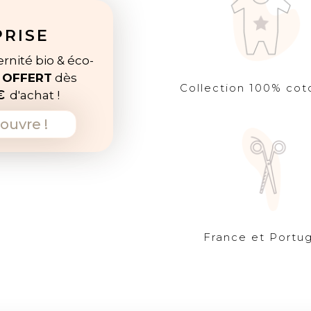
PRISE
rnité bio & éco-
e
OFFERT
dès
Collection 100% cot
€
d'achat !
ouvre !
France et Portug