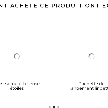
ONT ACHETÉ CE PRODUIT ONT 
ise à roulettes rose
Pochette de
étoiles
rangement linget
lavables bio