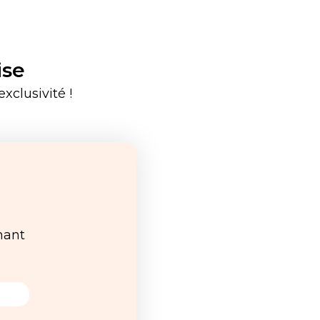
ise
xclusivité !
nant