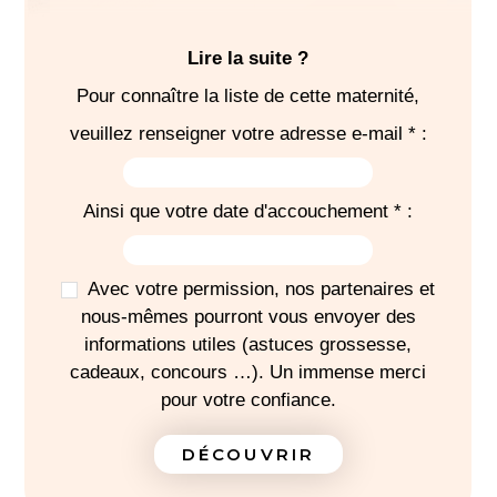
Lire la suite ?
Pour connaître la liste de cette maternité,
SÉJOUR
veuillez renseigner votre adresse e-mail * :
4
bodies
4 brassières laine
Ainsi que votre date d'accouchement * :
Chaussettes ou
chaussons
1
bonnet
Avec votre permission, nos partenaires et
1
gigoteuse
nous-mêmes pourront vous envoyer des
4
pyjamas
informations utiles (astuces grossesse,
1 tenue de sortie
cadeaux, concours …). Un immense merci
pour votre confiance.
-
Pour la sortie, prévoir un siège-auto dos à la route
DÉCOUVRIR