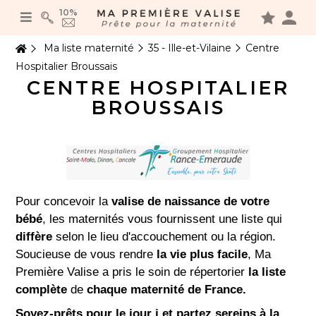
Panneau de gestion des cookies
10%
Ma liste maternité
35 - Ille-et-Vilaine
Centre
Hospitalier Broussais
CENTRE HOSPITALIER
BROUSSAIS
Pour concevoir la
valise de naissance de votre
bébé
, les maternités vous fournissent une liste qui
diffère
selon le lieu d'accouchement ou la région.
Soucieuse de vous rendre
la vie plus facile
, Ma
Première Valise a pris le soin de répertorier
la liste
complète
de
chaque maternité de France.
Soyez-prêts pour le jour j et partez sereins à la