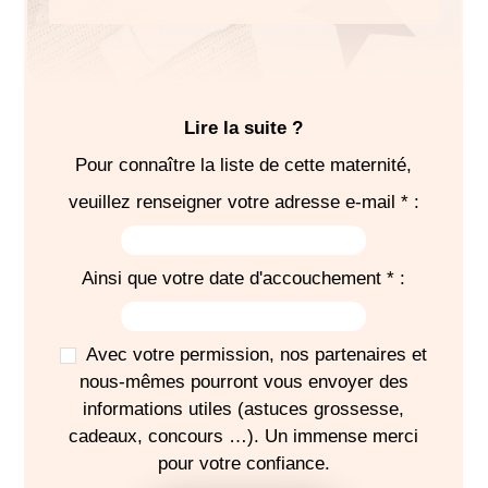
SÉJOUR
Lire la suite ?
Pour connaître la liste de cette maternité,
6-8
pyjamas
veuillez renseigner votre adresse e-mail * :
6-8
bodies
2-3 brassières laine ou gilets molleton (été comme
hiver)
Ainsi que votre date d'accouchement * :
2-3 paires
chaussons
7-8
bavoirs
3
capes de bain
Avec votre permission, nos partenaires et
nous-mêmes pourront vous envoyer des
1
brosse
cheveux nourrisson
informations utiles (astuces grossesse,
Changes complets
cadeaux, concours …). Un immense merci
Carré coton
pour votre confiance.
Liniment oléocalcaire