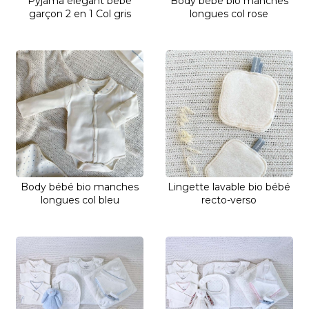
Pyjama élégant bébé
Body bébé bio manches
garçon 2 en 1 Col gris
longues col rose
Body bébé bio manches
Lingette lavable bio bébé
longues col bleu
recto-verso