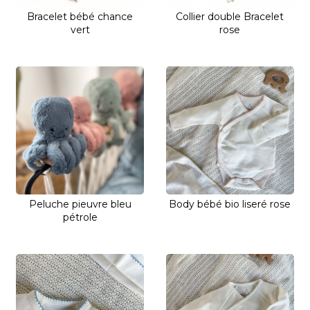
Bracelet bébé chance
Collier double Bracelet
vert
rose
Peluche pieuvre bleu
Body bébé bio liseré rose
pétrole