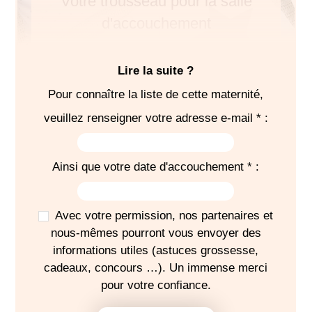
Votre trousseau pour la salle
d'accouchement
Lire la suite ?
Pour connaître la liste de cette maternité,
SÉJOUR
veuillez renseigner votre adresse e-mail * :
5
bodies
5
pyjamas
Ainsi que votre date d'accouchement * :
2 brassières laine
Chaussettes
Avec votre permission, nos partenaires et
Bonnets
nous-mêmes pourront vous envoyer des
Turbulette
informations utiles (astuces grossesse,
1
gigoteuse
cadeaux, concours …). Un immense merci
1 couverture
pour votre confiance.
-