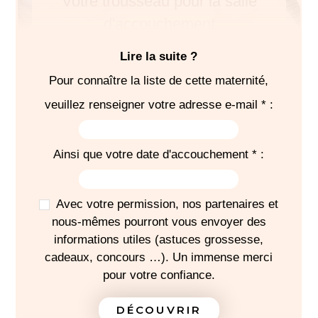
Votre trousseau pour la salle
d'accouchement
Lire la suite ?
Pour connaître la liste de cette maternité,
veuillez renseigner votre adresse e-mail * :
SÉJOUR
Bodies
Ainsi que votre date d'accouchement * :
Pyjamas
Bonnets
Avec votre permission, nos partenaires et
Serviette de bain
nous-mêmes pourront vous envoyer des
1
turbulette
informations utiles (astuces grossesse,
Chaussettes
cadeaux, concours …). Un immense merci
Chaussons
pour votre confiance.
Gants
DÉCOUVRIR
-