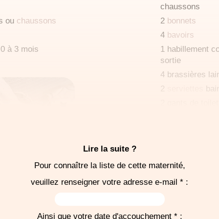
chaussons
s ou
chaussons
2
bonnets
4
bavoirs
0 à 3 mois
1 habillement c
)
sortie
4 brassières lai
2
serviettes
bai
2 gants de toilet
1 thermomètre e
e trousseau
thympanique, ni 
r la salle
1
turbulette
0 à 
Lire la suite ?
couchement
(obligatoire)
Pour connaître la liste de cette maternité,
1 siège-auto "do
veuillez renseigner votre adresse e-mail * :
---
Les produits d'
sont fournis
Ainsi que votre date d'accouchement * :