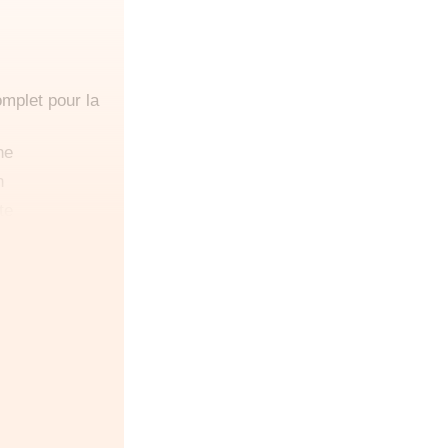
omplet pour la
ne
n
te
nfant (ni
frontal)
3 mois
s à la route"
hygiène bébé