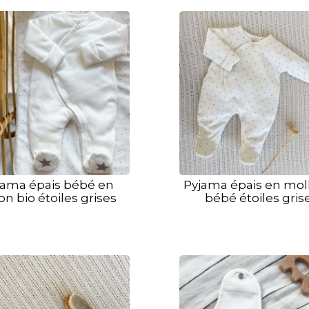
jama épais bébé en
Pyjama épais en mol
on bio étoiles grises
bébé étoiles gris