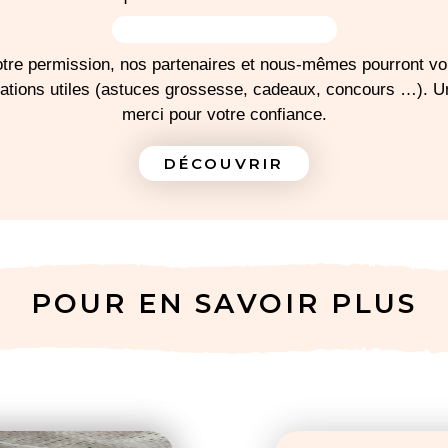
-
Pour la sortie, p
tre permission, nos partenaires et nous-mêmes pourront v
auto dos à la rou
mations utiles (astuces grossesse, cadeaux, concours …). 
merci pour votre confiance.
J'IMPRIME MA LISTE
DÉCOUVRIR
POUR EN SAVOIR PLUS