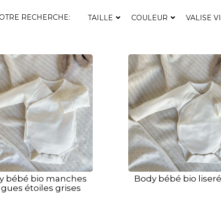
VOTRE RECHERCHE:
TAILLE
COULEUR
VALISE V
y bébé bio manches
Body bébé bio liseré
gues étoiles grises