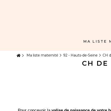
Panneau de gestion des cookies
MA LISTE
Ma liste maternité
92 - Hauts-de-Seine
CH d
CH DE
Pour concevoir la
valise de naissance de votre 