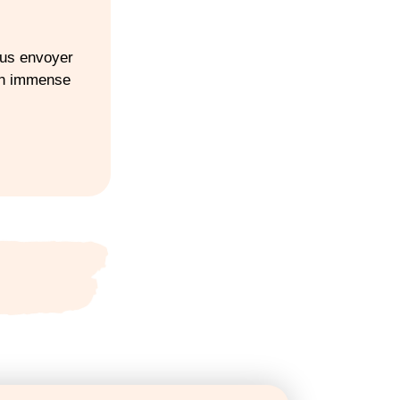
révoir un siège-
ous envoyer
te
Un immense