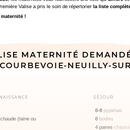
remière Valise a pris le soin de répertorier
la liste complèt
 maternité !
LISE MATERNITÉ DEMAND
 COURBEVOIE-NEUILLY-SUR
 NAISSANCE
SÉJOUR
6-8
pyjamas
 chaude (laine ou
6
bodies
4 paires
chauss