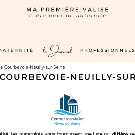
le Journal
 MATERNITÉ
PROFESSIONNELS
e Courbevoie-Neuilly-sur-Seine
 COURBEVOIE-NEUILLY-SUR
bébé
, les maternités vous fournissent une liste qui
diffère
sel