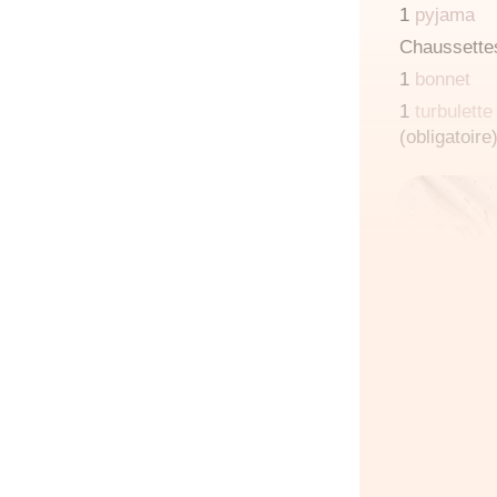
1
pyjama
Chaussette
1
bonnet
1
turbulette
(obligatoire
Votr
pou
d'ac