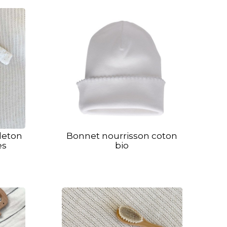
leton
Bonnet nourrisson coton
es
bio