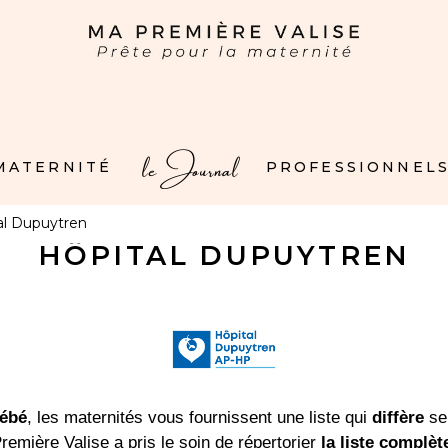
le Journal
 MATERNITÉ
PROFESSIONNELS
al Dupuytren
HÔPITAL DUPUYTREN
bébé
, les maternités vous fournissent une liste qui
diffère
sel
remière Valise a pris le soin de répertorier
la liste complèt