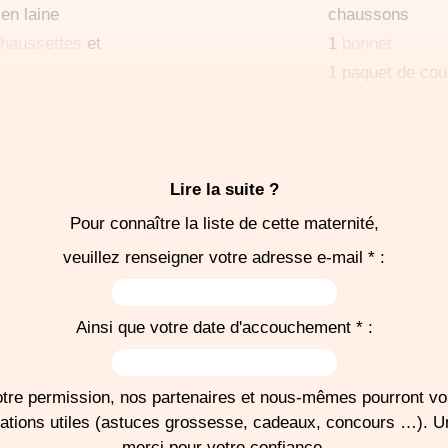
 en laine
chaussons
chaussettes
et
1
bonnet
1 paquet de co
1 paquet de car
verture polaire
1 flacon de lini
calcaire
1
brosse
à chev
Lire la suite ?
Bavoirs
Pour connaître la liste de cette maternité,
Pour la sortie, p
e trousseau
veuillez renseigner votre adresse e-mail * :
habillement com
r la salle
siège auto conf
normes de la séc
couchement
Ainsi que votre date d'accouchement * :
-
Pour la sortie, p
tre permission, nos partenaires et nous-mêmes pourront v
auto dos à la rou
mations utiles (astuces grossesse, cadeaux, concours …). 
merci pour votre confiance.