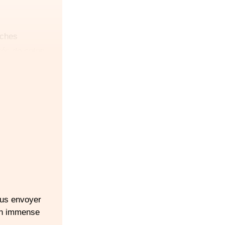
uches
rés de coton
ment oléo-
eux
révoir 1
plet ainsi qu'un
orme aux
urité routière
révoir un siège-
ous envoyer
te
Un immense