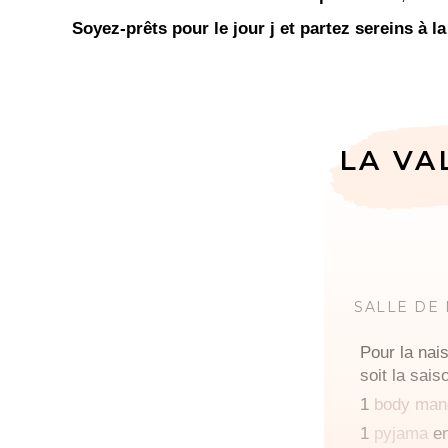
Soyez-prêts pour le jour j et partez sereins à la
LA VA
SALLE DE
Pour la nai
soit la sais
1
body man
1
pyjama
en