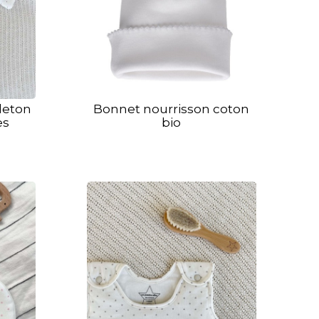
leton
Bonnet nourrisson coton
es
bio