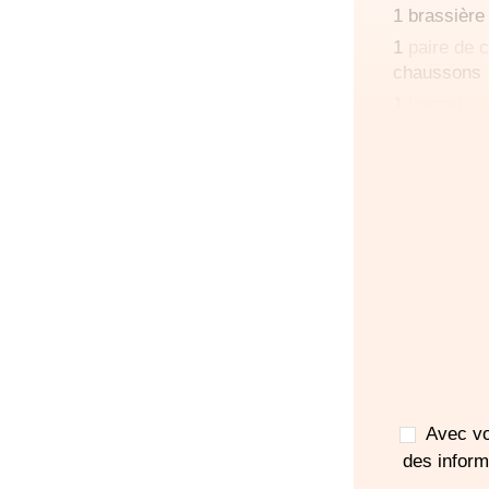
1 brassière
1
paire de 
chaussons
1
bonnet
1 petite cou
Votr
pou
d'ac
Avec vo
des infor