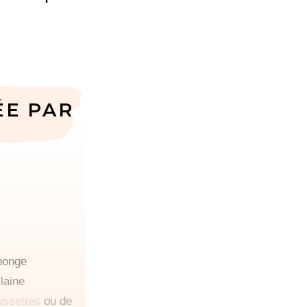
ÉE PAR
ponge
laine
ussettes
ou de