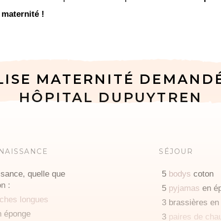
 maternité !
LISE MATERNITÉ DEMAND
HÔPITAL DUPUYTREN
 NAISSANCE
SÉJOUR
ssance, quelle que
5
bodys
coton
on :
5
pyjamas
en é
ches longues
3 brassières en 
 éponge
3
paires de cha