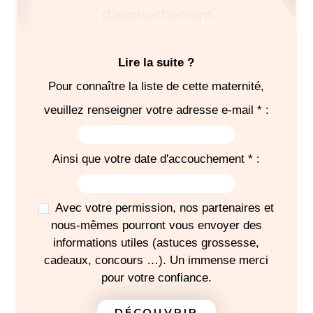
d'accouchement
Lire la suite ?
Pour connaître la liste de cette maternité,
SÉJOUR
veuillez renseigner votre adresse e-mail * :
Brassières
1
babygros
Ainsi que votre date d'accouchement * :
1
bonnet
1
turbulette
Avec votre permission, nos partenaires et
1 petite couverture
nous-mêmes pourront vous envoyer des
Vêtements et
chaussons
pour la sortie
informations utiles (astuces grossesse,
Bodies
cadeaux, concours …). Un immense merci
Pyjamas
pour votre confiance.
Tous les draps pour un séjour de 5 à 7 jours
DÉCOUVRIR