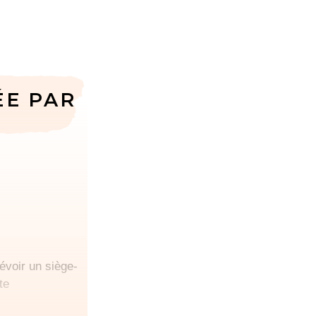
ÉE PAR
révoir un siège-
te