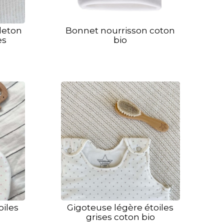
leton
Bonnet nourrisson coton
es
bio
oiles
Gigoteuse légère étoiles
grises coton bio