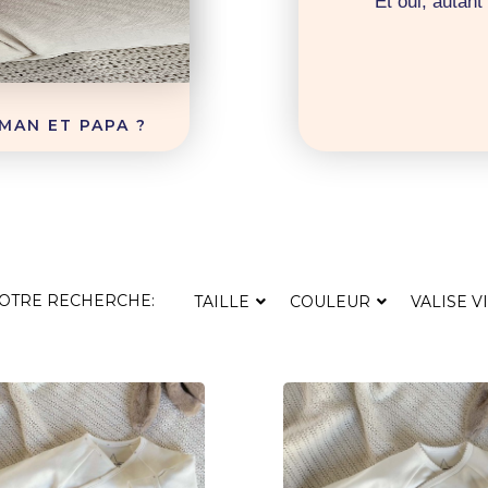
Et oui, autan
MAN ET PAPA ?
VOTRE RECHERCHE:
TAILLE
COULEUR
VALISE V