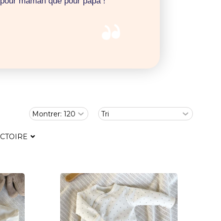
t pour maman que pour papa !
ICTOIRE