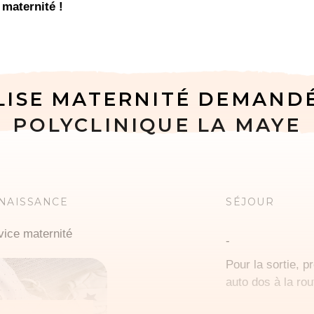
 maternité !
LISE MATERNITÉ DEMAND
POLYCLINIQUE LA MAYE
 NAISSANCE
SÉJOUR
vice maternité
-
Pour la sortie, p
auto dos à la rou