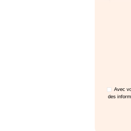
Votr
pou
d'ac
Avec vo
des infor