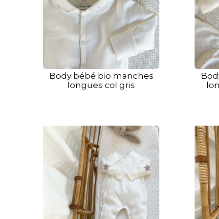
Body bébé bio manches
Bod
longues col gris
lon