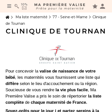
Panneau de gestion des cookies
10%
Ma liste maternité
77 - Seine-et-Marne
Clinique
de Tournan
CLINIQUE DE TOURNAN
Pour concevoir la
valise de naissance de votre
bébé
, les maternités vous fournissent une liste qui
diffère
selon le lieu d'accouchement ou la région.
Soucieuse de vous rendre
la vie plus facile
, Ma
Première Valise a pris le soin de répertorier
la liste
complète
de
chaque maternité de France.
Soyez-prêts pour le jour j et partez sereins à la