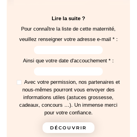
Lire la suite ?
Pour connaître la liste de cette maternité,
SÉJOUR
veuillez renseigner votre adresse e-mail * :
6 brassières laine
6
bodies
manches longues
Ainsi que votre date d'accouchement * :
6
pyjamas
6 paires
chaussons
Avec votre permission, nos partenaires et
1
cape de bain
nous-mêmes pourront vous envoyer des
1 produit dermo-nettoyant
informations utiles (astuces grossesse,
2
bonnets
cadeaux, concours …). Un immense merci
4
bavoirs
pour votre confiance.
1 paquet de couches
DÉCOUVRIR
-