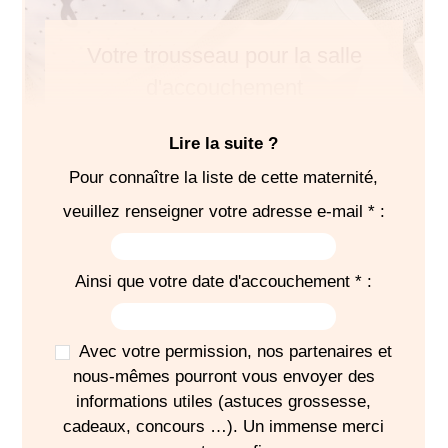
Votre trousseau pour la salle
d'accouchement
Lire la suite ?
Pour connaître la liste de cette maternité,
veuillez renseigner votre adresse e-mail * :
SÉJOUR
6
pyjamas
Ainsi que votre date d'accouchement * :
6
bodies
3 gilets
6 paires
chaussettes
ou chaussons
Avec votre permission, nos partenaires et
2
bonnets
nous-mêmes pourront vous envoyer des
informations utiles (astuces grossesse,
1
turbulette
cadeaux, concours …). Un immense merci
Bavoirs