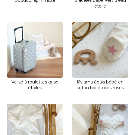
Doudou lapin mixte
Bracelet bébé vert d'eau
étoile
Valise à roulettes grise
Pyjama épais bébé en
étoiles
coton bio étoiles roses