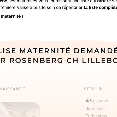
bébé
, les maternités vous fournissent une liste qui
diffère
sel
remière Valise a pris le soin de répertorier
la liste complèt
 maternité !
LISE MATERNITÉ DEMAND
DR ROSENBERG-CH LILLEB
 NAISSANCE
SÉJOUR
4/5
pyjamas
4/5
bodies
Turbulettes