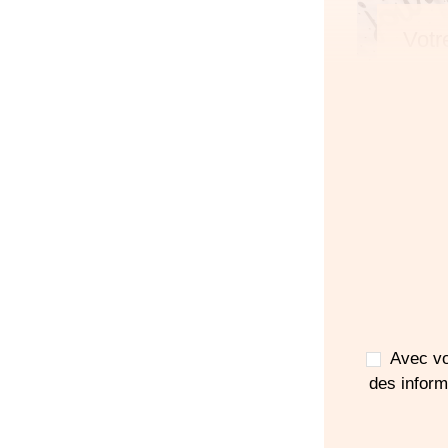
Votr
pou
d'ac
Avec vo
des infor