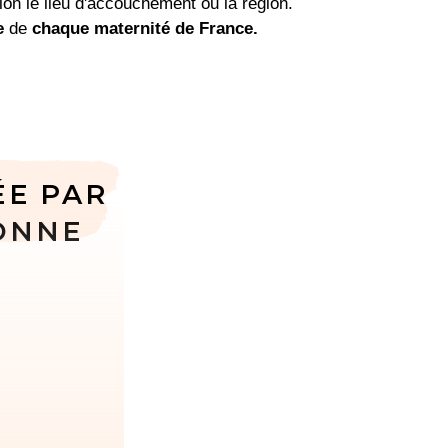
on le lieu d'accouchement ou la région.
e
de
chaque maternité de France.
ÉE PAR
ONNE