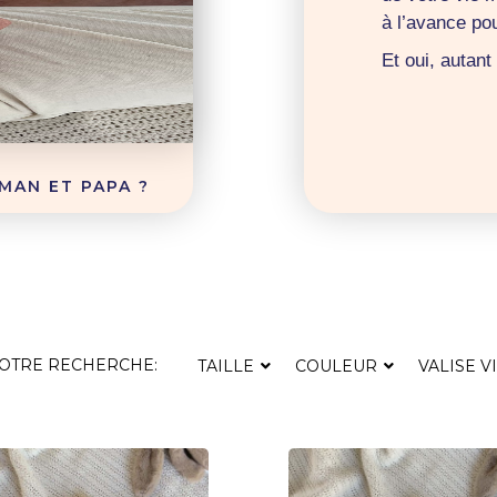
à l’avance pou
Et oui, autan
MAN ET PAPA ?
VOTRE RECHERCHE:
TAILLE
COULEUR
VALISE V