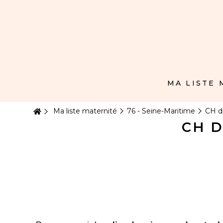
Panneau de gestion des cookies
MA LISTE
Ma liste maternité
76 - Seine-Maritime
CH d
CH 