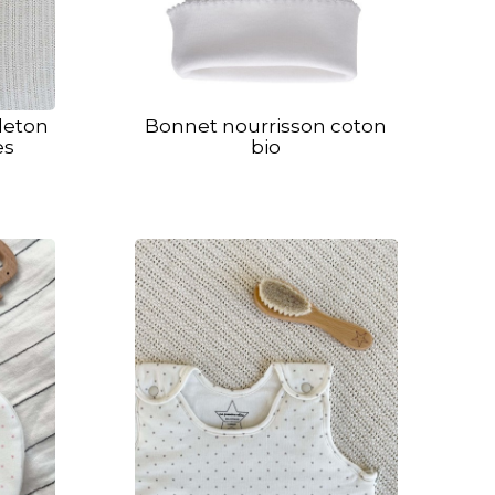
leton
Bonnet nourrisson coton
es
bio