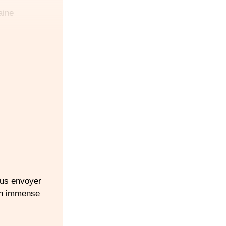
aine
révoir un siège-
te
ous envoyer
Un immense