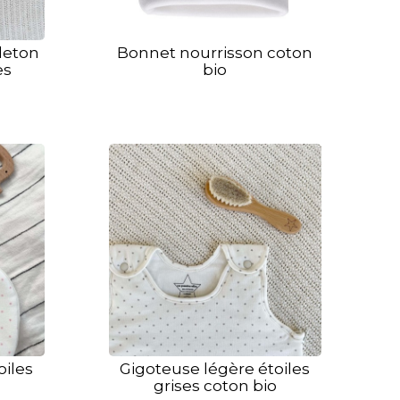
leton
Bonnet nourrisson coton
es
bio
oiles
Gigoteuse légère étoiles
grises coton bio