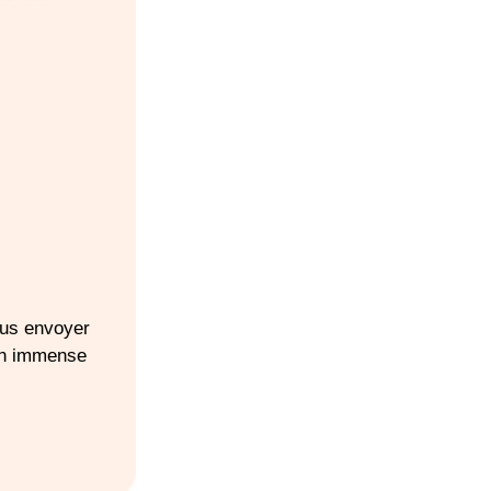
ssons
uches 3,5kg
révoir un siège-
te
ous envoyer
Un immense