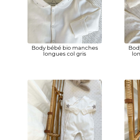
Body bébé bio manches
Bod
longues col gris
lon