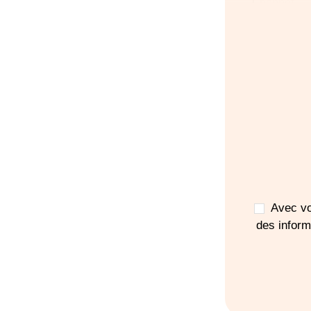
1
bonnet
1 brassière
Votr
pou
d'ac
Avec vo
des infor