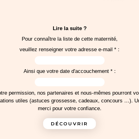
2-4 paires
chau
 chaude
1
cape de bain
1
bonnet
6
bavoirs
Lire la suite ?
1-2
turbulettes
Pour connaître la liste de cette maternité,
1 paquet de co
e trousseau
veuillez renseigner votre adresse e-mail * :
Langes
r la salle
-
couchement
Ainsi que votre date d'accouchement * :
Pour la sortie, p
auto dos à la rou
tre permission, nos partenaires et nous-mêmes pourront v
mations utiles (astuces grossesse, cadeaux, concours …). 
merci pour votre confiance.
J'IMPRIME MA LISTE
DÉCOUVRIR