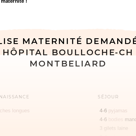
 maternité !
LISE MATERNITÉ DEMAND
HÔPITAL BOULLOCHE-CH
MONTBELIARD
 NAISSANCE
SÉJOUR
ches longues
4-6
pyjamas
4-6
bodies
manc
3 gilets laine