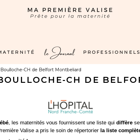
le Journal
 MATERNITÉ
PROFESSIONNELS
 Boulloche-CH de Belfort Montbeliard
BOULLOCHE-CH DE BELF
bébé
, les maternités vous fournissent une liste qui
diffère
sel
remière Valise a pris le soin de répertorier
la liste complèt