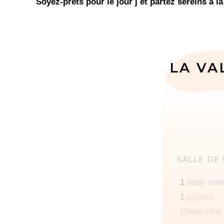
Soyez-prêts pour le jour j et partez sereins à la
LA VA
SALLE DE
1
body man
1
pyjama
Chaussons