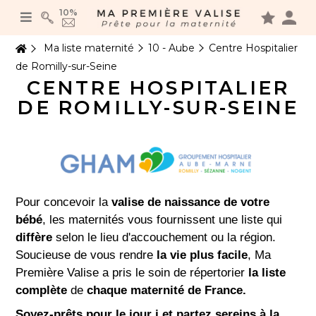
Panneau de gestion des cookies
10%
Ma liste maternité
10 - Aube
Centre Hospitalier
de Romilly-sur-Seine
CENTRE HOSPITALIER
DE ROMILLY-SUR-SEINE
Pour concevoir la
valise de naissance de votre
bébé
, les maternités vous fournissent une liste qui
diffère
selon le lieu d'accouchement ou la région.
Soucieuse de vous rendre
la vie plus facile
, Ma
Première Valise a pris le soin de répertorier
la liste
complète
de
chaque maternité de France.
Soyez-prêts pour le jour j et partez sereins à la