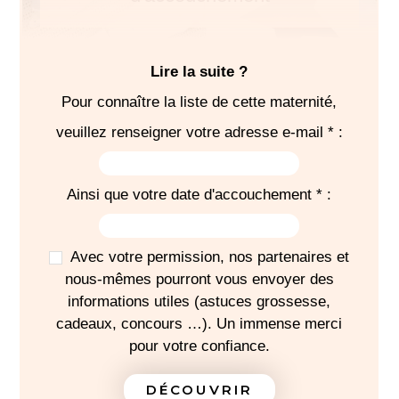
Lire la suite ?
Pour connaître la liste de cette maternité,
SÉJOUR
veuillez renseigner votre adresse e-mail * :
6
pyjamas
6
bodies
Ainsi que votre date d'accouchement * :
Chaussettes
Bavoirs
Gigoteuses
Avec votre permission, nos partenaires et
1 thermomètre digital
nous-mêmes pourront vous envoyer des
informations utiles (astuces grossesse,
1 thermomètre bain
cadeaux, concours …). Un immense merci
1 peigne
pour votre confiance.
1
brosse
1 paire de ciseaux coupe ongles
DÉCOUVRIR