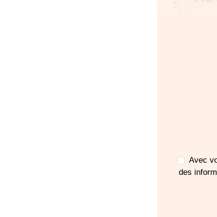
Votr
pou
d'ac
Avec vo
des infor