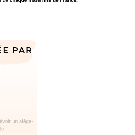
e
de
chaque maternité de France.
ÉE PAR
révoir un siège-
te