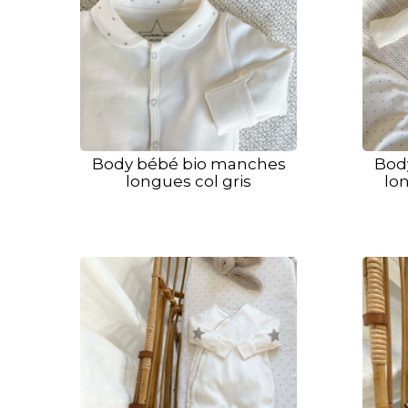
Body bébé bio manches
Bod
longues col gris
lon