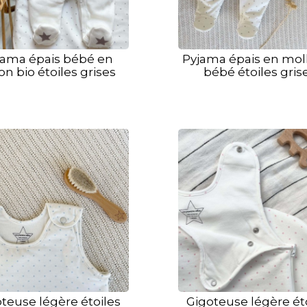
jama épais bébé en
Pyjama épais en mol
on bio étoiles grises
bébé étoiles gris
teuse légère étoiles
Gigoteuse légère ét