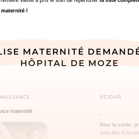
remière Valise a pris le soin de répertorier
la liste complèt
 maternité !
LISE MATERNITÉ DEMAND
HÔPITAL DE MOZE
 NAISSANCE
SÉJOUR
vice maternité
-
Pour la sortie, p
auto dos à la rou