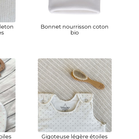
leton
Bonnet nourrisson coton
es
bio
oiles
Gigoteuse légère étoiles