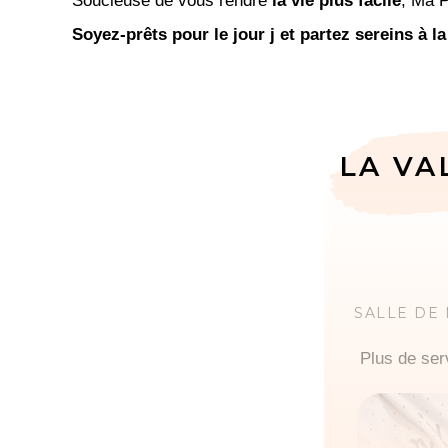
Soucieuse de vous rendre
la vie plus facile
, Ma P
Soyez-prêts pour le jour j et partez sereins à la
LA VA
SALLE DE
Plus de ser