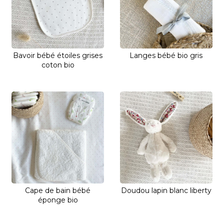
Bavoir bébé étoiles grises
Langes bébé bio gris
coton bio
Cape de bain bébé
Doudou lapin blanc liberty
éponge bio