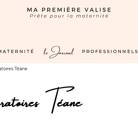
le Journal
 MATERNITÉ
PROFESSIONNELS
atoires Téane
ratoires Téane