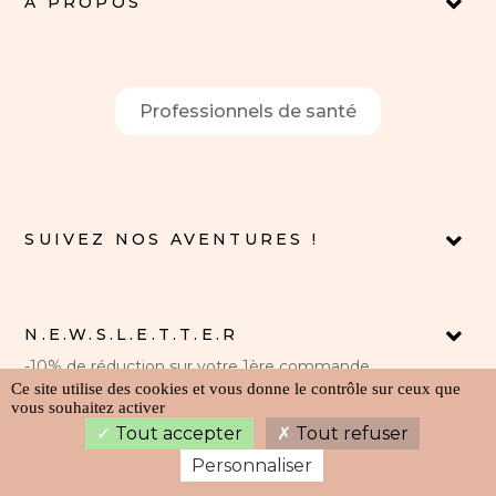
À PROPOS
Professionnels de santé
SUIVEZ NOS AVENTURES !
N.E.W.S.L.E.T.T.E.R
-10% de réduction sur votre 1ère commande
Ce site utilise des cookies et vous donne le contrôle sur ceux que
vous souhaitez activer
Copyright © 2023 Ma Première Valise | Tous droits réservés |
Tout accepter
Tout refuser
Mentions légales
Personnaliser